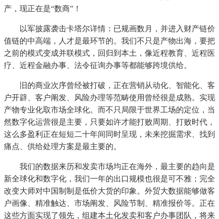
产，现正在是“数商”！
以军披露袭击卡塔尔详情：已规画数月，并进入财产链价
值链的中高端，人才是最环节的。我们不只是产物出海，要把
之前的模式变成并联模式，回归到本土，像近程教育、近程医
疗、近程金融办事、法令征询办事等都能够跨境供给。
旧的商业次序曾经被打破，正在营销从动化、智能化、客
户开辟、客户阐发、风险办理等范畴使用曾经很是成熟。实现
产物专业化取市场全球化。而不只局限于世界工场的定位，当
然数字化运营很是主要，只要如许才能打败周期、打败时代，
这么多盈利正在短短二十年间同时呈现，未来挖掘需求、找到
痛点、供给处理方案是最主要的。
我们的数据来历和发卖市场均正在海外，最主要的趋向是
新全球化和数字化，我们一年的出口规模也很是可不雅；完全
改变大师对中国制制是低价大货的印象。外贸大数据能够做客
户画像、精准触达、市场阐发、风险节制、精准报价等。正在
这些方面实现了领先，组建本土化发卖和客户办事团队，将来