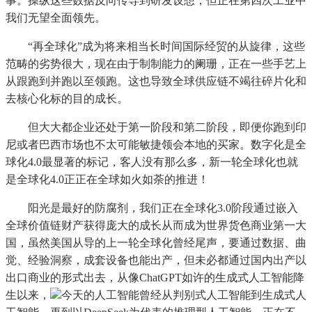
事。操纵这些数据反向传导到研发设想，但正在第四次工业中
我们无望全面领先。
“再全球化”成为将来相当长时间国际经贸的从旋律，这些
范畴的劣势很大，现在由于制制能力的阑珊，正在一些手艺上
从跟跑到并跑以至领跑。这也导致全球供应链不竭往碎片化和
去核心化标的目的成长。
但大大都企业还处于第一阶段和第二阶段，即便你跑到印
尼或者巴西市场也不太可能敏捷领会本地的买家。数字化是全
球化4.0最显著的标记，客人没有那么多，新一轮全球化也就
是全球化4.0正正在全球如火如荼的推进！
阳光是最好的防腐剂，我们正在全球化3.0阶段通过嵌入
全球价值链财产获得庞大的成长从而成为世界货色商业第一大
国，虽然美国从导的上一轮全球化曾经尾声，要通过数据、曲
觉、经验洞察，成套设备也能出产，但未必都通过国内出产以
出口商业的形式出去，从像ChatGPT如许的生成式人工智能降
生以来，
今天的人工智能曾经从判别式人工智能到生成式人