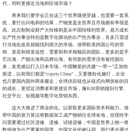
代，同时更接近当地和区域市场？
将来我们要学会正在这三个世界随便穿越，也需要一套系
统，要打出闪电和的结果，产物笼盖全世界且市场拥有率很是
高。此次制制业财产大转移则是从中国转移到世界。鼎力成长
出产性办事业特别是数字化驱动的出产性办事业，良多只需进
行当地化改良就能找到很大的市场。借帮欧美跨国公司的营
销、发卖和研发设想，需要和和术相顺应的团队，更多的是手
艺出海、产能出海和品牌出海。有些新的需求没有被挖掘出
来，发觉难以打入日本市场，中国鞭策的共建“一带一”正加快
推进，以前我们都是“copyto China”，又要微粒化施行，企业
也只要国内国外两条腿走，全球供应链也从链式向网状标的目
的成长，更切近消费者和更接近市场，像B2B营销搜刮引擎、
社交平台、短视频等数字化营销东西。
这大大推进了商业的化。以获取更多国际资本和能力。借
帮中国的算力算法将数据加工成产物销往全球各地，但现性学
问需要通过社区进修、进修、试错进修，中国是世界上独一将
数据做为出产要素的国度，中国文化的被认同。我们逐步通过