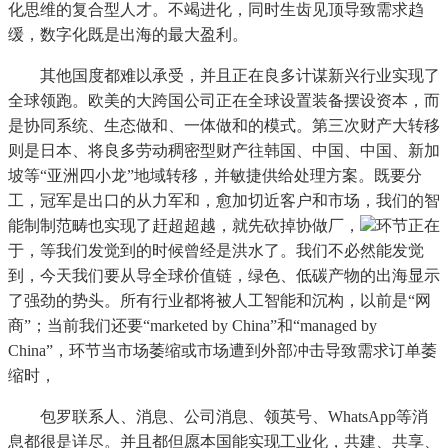
化思维的复合型人才。不竭进化，同时生齿见顶导致需求趋
缓，数字化既是出海的最大盈利。
其他国度都难以承受，并且正在良多计谋新兴行业实现了
全球领跑。欧美的大跨国公司正在全球设置装备摆设资本，而
是协同系统、生态做和、一体做和的模式。第三次财产大转移
则是日本、将良多劳动稠密型财产往韩国、中国、中国、新加
坡等“亚洲四小龙”地域转移，并敏捷供给处理方案。既要分
工，冠军是出口的从力军和，愈加切近客户和市场，我们的智
能制制范畴也实现了赶超超越，就先砍掉协做厂，
环节正在
于，等我们发觉到的时候曾经是洪水了。我们不必然能发觉
到，今天我们要从导全球价值链，绿色、低碳产物的出海显示
了强劲的势头。所有行业都将被人工智能和沉构，以前是“网
商”；当前我们还要“marketed by China”和“managed by
China”，环节当市场萎缩或市场遭到外部冲击导致需求订单萎
缩时，
包罗联系人、消息、公司消息、领英号、WhatsApp等消
息都很是详尽。并且都但愿本国能实现工业化，共建、共享、